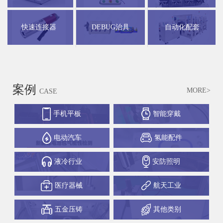
快速连接器
DEBUG治具
自动化配套
案例
MORE>
CASE
手机平板
智能穿戴
电动汽车
氢能配件
液冷行业
安防照明
医疗器械
航天工业
五金压铸
其他类别