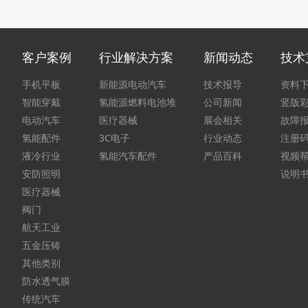
客户案例
行业解决方案
新闻动态
技术
手机平板
新能源电动汽车
技术报导
资料
智能穿戴
氢能源燃料电池堆
公司新闻
竖版
电动汽车
医疗器械
展会相关
故障
氢能配件
3C电子
行业动态
注册
液冷行业
氢能汽车配件
产品百科
视频
安防照明
说明
医疗器械
阀门
航天工业
五金压铸
其他类别
防水透气膜
传统汽车