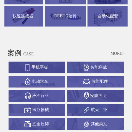
快速连接器
DEBUG治具
自动化配套
案例
MORE>
CASE
手机平板
智能穿戴
电动汽车
氢能配件
液冷行业
安防照明
医疗器械
航天工业
五金压铸
其他类别