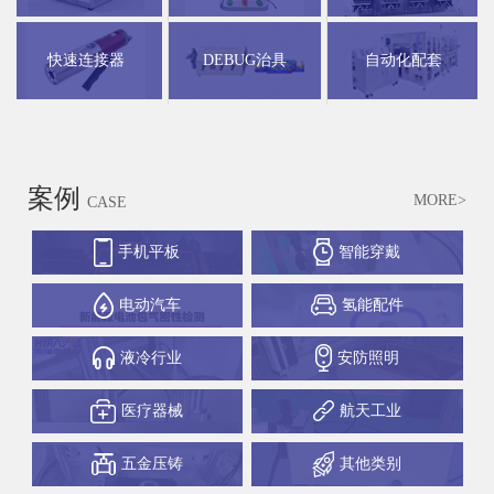
快速连接器
DEBUG治具
自动化配套
案例
MORE>
CASE
手机平板
智能穿戴
电动汽车
氢能配件
液冷行业
安防照明
医疗器械
航天工业
五金压铸
其他类别