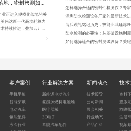
液冷规模化落地，密封检测如何真正守住算力生命线？
怎样选择合适的密封性检测仪？专家
冷产业正进入规模化落地的关
深圳防水检测设备厂家的最新技术进
以英伟达新一代高功耗算力
阅兵观礼铭记历史，技能比武锤炼匠
技术持续推进，叠加云计算
防水检测的必要性：从基础设施到屋
如何选择适合的密封测试设备？关键
客户案例
行业解决方案
新闻动态
技术
手机平板
新能源电动汽车
技术报导
资料
智能穿戴
氢能源燃料电池堆
公司新闻
竖版
电动汽车
医疗器械
展会相关
故障
氢能配件
3C电子
行业动态
注册
液冷行业
氢能汽车配件
产品百科
视频