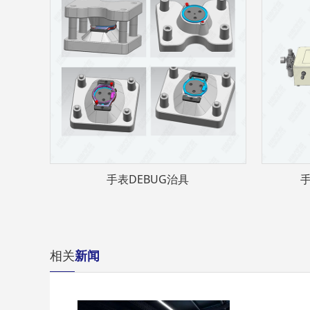
手表DEBUG治具
手
相关
新闻