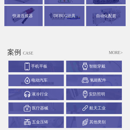
快速连接器
DEBUG治具
自动化配套
案例
MORE>
CASE
手机平板
智能穿戴
电动汽车
氢能配件
液冷行业
安防照明
医疗器械
航天工业
五金压铸
其他类别