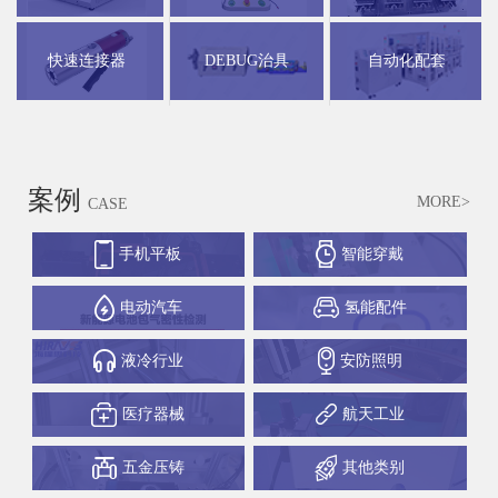
快速连接器
DEBUG治具
自动化配套
案例
MORE>
CASE
手机平板
智能穿戴
电动汽车
氢能配件
液冷行业
安防照明
医疗器械
航天工业
五金压铸
其他类别