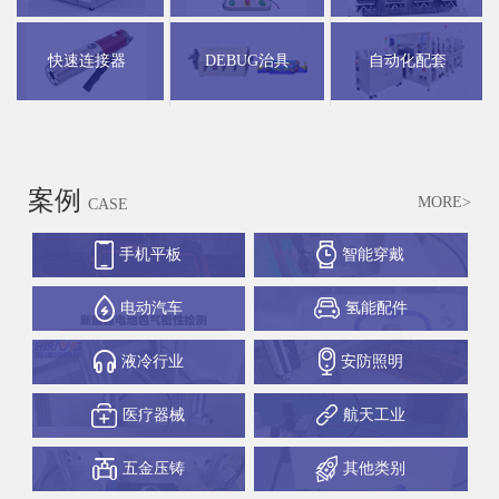
快速连接器
DEBUG治具
自动化配套
案例
MORE>
CASE
手机平板
智能穿戴
电动汽车
氢能配件
液冷行业
安防照明
医疗器械
航天工业
五金压铸
其他类别