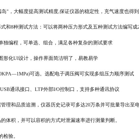
封阀岛"，大幅度提高测试精度,保证仪器的稳定性，充气速度也得
式和8种测试方法：可以将两种压力形式及五种测试方法编写成2
可单独编程，可单选、组合，满足各种复杂的测试要求
的图形化UI设计，操作界面简洁明了，易教易学
80KPA—1MPa)可选。选配电子调压阀可实现多组压力顺序测试
、USB通讯接口、LTP外部I/O控制口，支持多种通讯协议
据管理和品质追溯，仪器历史记录可多达20万条并可批量导出至
品的体积，并可以容积的方式对泄漏速率进行测量判断。
的检验。