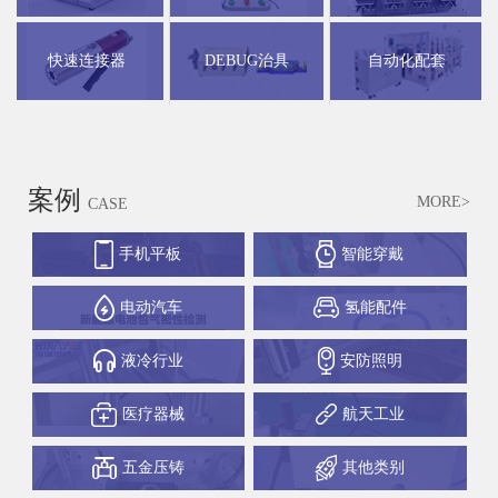
快速连接器
DEBUG治具
自动化配套
案例
MORE>
CASE
手机平板
智能穿戴
电动汽车
氢能配件
液冷行业
安防照明
医疗器械
航天工业
五金压铸
其他类别