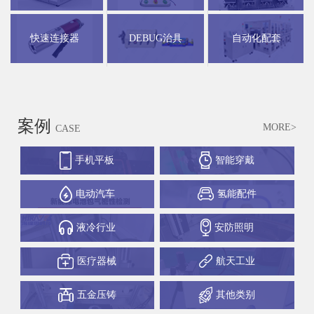
快速连接器
DEBUG治具
自动化配套
案例
MORE>
CASE
手机平板
智能穿戴
电动汽车
氢能配件
液冷行业
安防照明
医疗器械
航天工业
五金压铸
其他类别