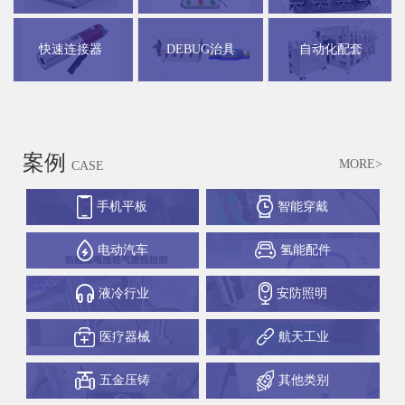
快速连接器
DEBUG治具
自动化配套
案例
MORE>
CASE
手机平板
智能穿戴
电动汽车
氢能配件
液冷行业
安防照明
医疗器械
航天工业
五金压铸
其他类别