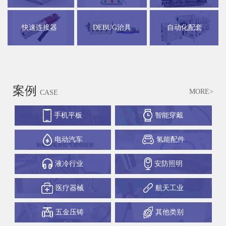
快速连接器
DEBUG治具
自动化配套
案例
MORE>
CASE
手机平板
智能穿戴
电动汽车
氢能配件
液冷行业
安防照明
医疗器械
航天工业
五金压铸
其他类别