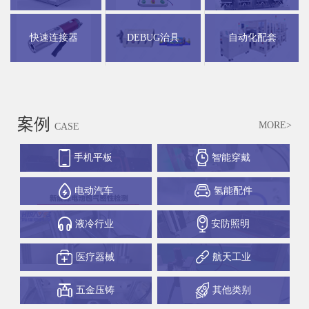
快速连接器
DEBUG治具
自动化配套
案例
MORE>
CASE
手机平板
智能穿戴
电动汽车
氢能配件
液冷行业
安防照明
医疗器械
航天工业
五金压铸
其他类别