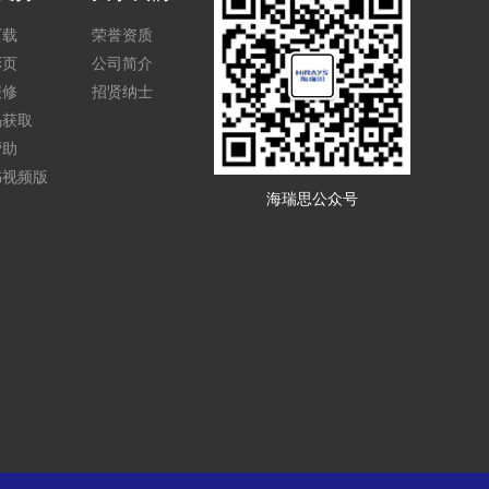
下载
荣誉资质
彩页
公司简介
报修
招贤纳士
码获取
帮助
书视频版
海瑞思公众号