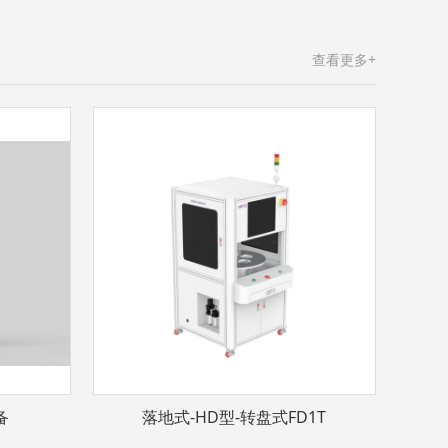
查看更多+
备
落地式-HD型-转盘式FD1T