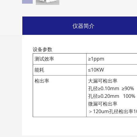
仪器简介
设备参数
测试效率
≥1ppm
能耗
≤10KW
检出率
大漏
可检出率
孔径≥0.10mm ≥90%
孔径≥0.2
0mm 100%
微漏可检出率
＞
120um
孔径检出率1