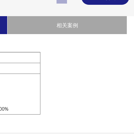
相关案例
00%