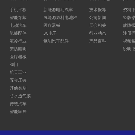
手机平板
新能源电动汽车
技术报导
资料
智能穿戴
氢能源燃料电池堆
公司新闻
竖版
电动汽车
医疗器械
展会相关
故障
氢能配件
3C电子
行业动态
注册
液冷行业
氢能汽车配件
产品百科
视频
安防照明
说明
医疗器械
阀门
航天工业
五金压铸
其他类别
防水透气膜
传统汽车
智能家居