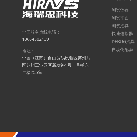
测试仪器
测试平台
测试治具
全国服务热线电话：
快速连接器
18664582139
DEBUG治具
自动化配套
地址：
中国（江苏）自由贸易试验区苏州片
区苏州工业园区新发路1号一号楼东
二楼255室