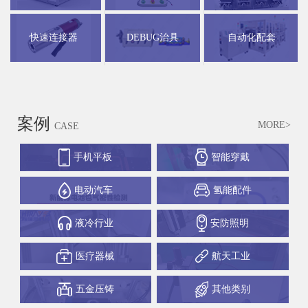
快速连接器
DEBUG治具
自动化配套
案例
MORE>
CASE
手机平板
智能穿戴
电动汽车
氢能配件
液冷行业
安防照明
医疗器械
航天工业
五金压铸
其他类别