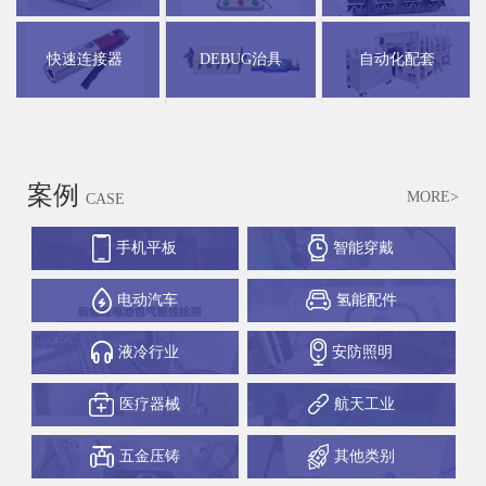
快速连接器
DEBUG治具
自动化配套
案例
MORE>
CASE
手机平板
智能穿戴
电动汽车
氢能配件
液冷行业
安防照明
医疗器械
航天工业
五金压铸
其他类别