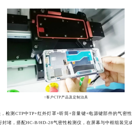
↑客户CTP产品及定制治具
法，
检测CTP中
TP+红外灯罩+听筒+音量键+电源键部件的气密
行封堵
，
搭配HC-B/HD-28气密性检测仪，在屏幕与中框组