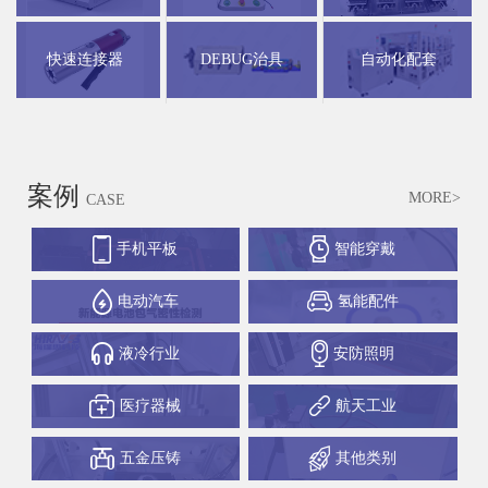
快速连接器
DEBUG治具
自动化配套
案例
MORE>
CASE
手机平板
智能穿戴
电动汽车
氢能配件
液冷行业
安防照明
医疗器械
航天工业
五金压铸
其他类别