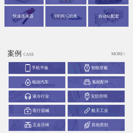
快速连接器
DEBUG治具
自动化配套
案例
MORE>
CASE
手机平板
智能穿戴
电动汽车
氢能配件
液冷行业
安防照明
医疗器械
航天工业
五金压铸
其他类别