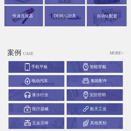
快速连接器
DEBUG治具
自动化配套
案例
MORE>
CASE
手机平板
智能穿戴
电动汽车
氢能配件
液冷行业
安防照明
医疗器械
航天工业
五金压铸
其他类别