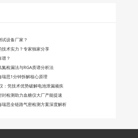
测试设备厂家？
的技术实力？专家独家分享
靠谱？
氢氮检漏法与RGA质谱分析法
海瑞思1分钟拆解核心原理
检漏仪：凭技术优势破解电池泄漏顽疾
化密封检测助力血糖仪大厂产能提速
海瑞思全链路气密检测方案深度解析