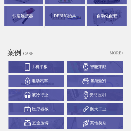
快速连接器
DEBUG治具
自动化配套
案例
MORE>
CASE
手机平板
智能穿戴
电动汽车
氢能配件
液冷行业
安防照明
医疗器械
航天工业
五金压铸
其他类别