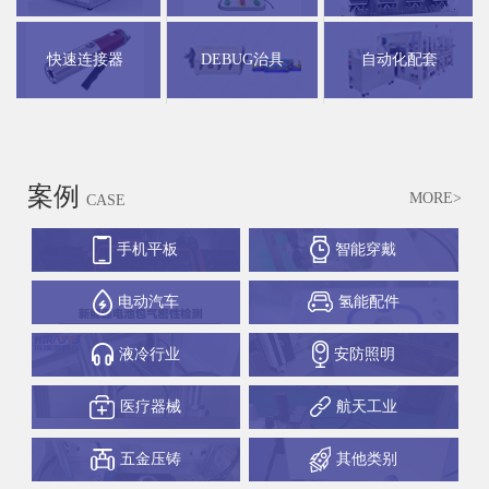
快速连接器
DEBUG治具
自动化配套
案例
MORE>
CASE
手机平板
智能穿戴
电动汽车
氢能配件
液冷行业
安防照明
医疗器械
航天工业
五金压铸
其他类别