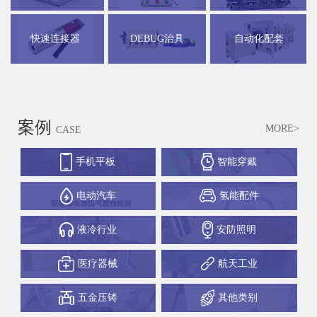
快速连接器
DEBUG治具
自动化配套
案例
MORE>
CASE
手机平板
智能穿戴
电动汽车
氢能配件
液冷行业
安防照明
医疗器械
航天工业
五金压铸
其他类别