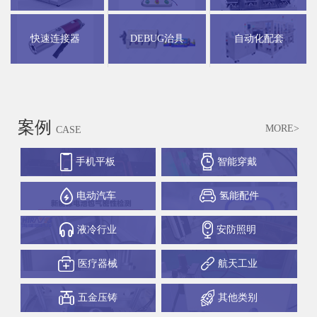
快速连接器
DEBUG治具
自动化配套
案例
MORE>
CASE
手机平板
智能穿戴
电动汽车
氢能配件
液冷行业
安防照明
医疗器械
航天工业
五金压铸
其他类别