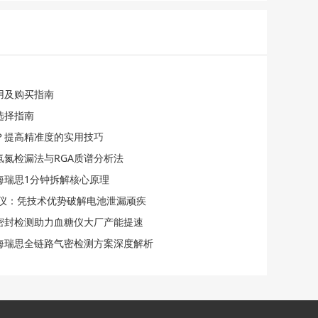
用及购买指南
选择指南
？提高精准度的实用技巧
氢氮检漏法与RGA质谱分析法
海瑞思1分钟拆解核心原理
检漏仪：凭技术优势破解电池泄漏顽疾
化密封检测助力血糖仪大厂产能提速
海瑞思全链路气密检测方案深度解析