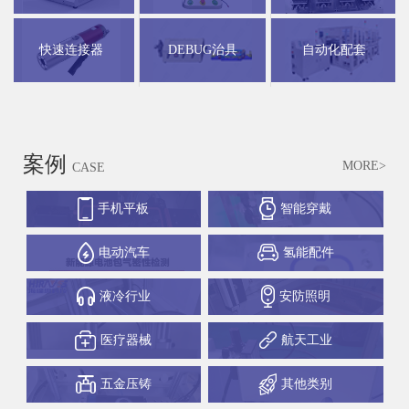
快速连接器
DEBUG治具
自动化配套
案例
MORE>
CASE
手机平板
智能穿戴
电动汽车
氢能配件
液冷行业
安防照明
医疗器械
航天工业
五金压铸
其他类别