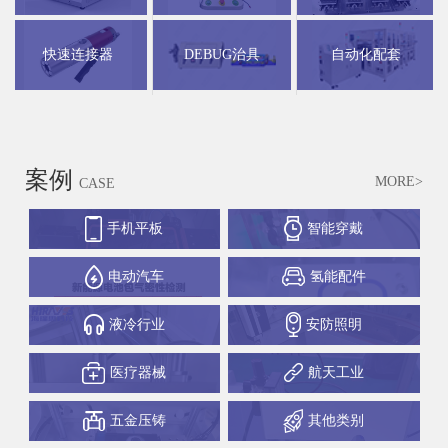
快速连接器
DEBUG治具
自动化配套
案例
MORE>
CASE
手机平板
智能穿戴
电动汽车
氢能配件
液冷行业
安防照明
医疗器械
航天工业
五金压铸
其他类别