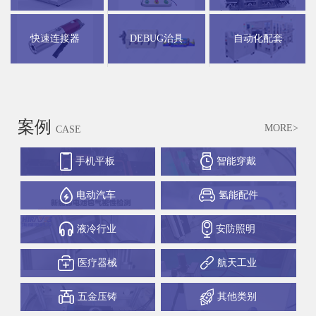
快速连接器
DEBUG治具
自动化配套
案例
MORE>
CASE
手机平板
智能穿戴
电动汽车
氢能配件
液冷行业
安防照明
医疗器械
航天工业
五金压铸
其他类别