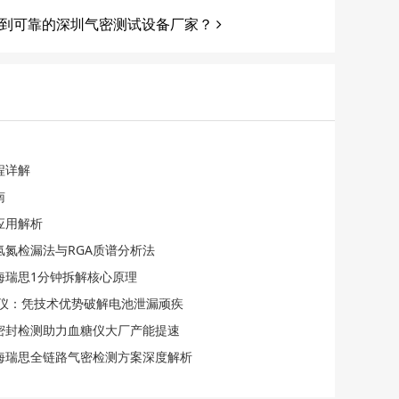
到可靠的深圳气密测试设备厂家？
程详解
南
应用解析
氢氮检漏法与RGA质谱分析法
海瑞思1分钟拆解核心原理
检漏仪：凭技术优势破解电池泄漏顽疾
化密封检测助力血糖仪大厂产能提速
海瑞思全链路气密检测方案深度解析