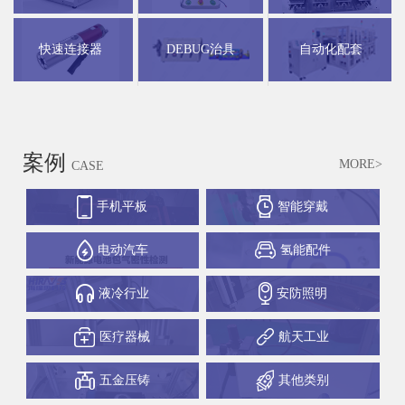
快速连接器
DEBUG治具
自动化配套
案例
MORE>
CASE
手机平板
智能穿戴
电动汽车
氢能配件
液冷行业
安防照明
医疗器械
航天工业
五金压铸
其他类别