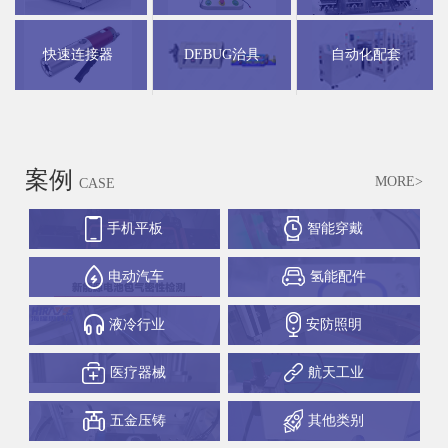
快速连接器
DEBUG治具
自动化配套
案例
MORE>
CASE
手机平板
智能穿戴
电动汽车
氢能配件
液冷行业
安防照明
医疗器械
航天工业
五金压铸
其他类别