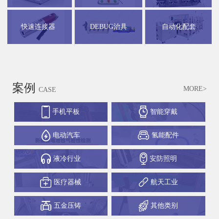
快速连接器
DEBUG治具
自动化配套
案例
MORE>
CASE
手机平板
智能穿戴
电动汽车
氢能配件
液冷行业
安防照明
医疗器械
航天工业
五金压铸
其他类别