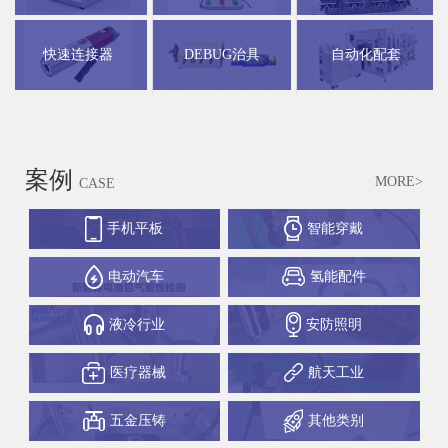
快速连接器
DEBUG治具
自动化配套
案例
MORE>
CASE
手机平板
智能穿戴
电动汽车
氢能配件
液冷行业
安防照明
医疗器械
航天工业
五金压铸
其他类别