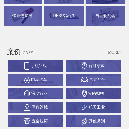
快速连接器
DEBUG治具
自动化配套
案例
MORE>
CASE
手机平板
智能穿戴
电动汽车
氢能配件
液冷行业
安防照明
医疗器械
航天工业
五金压铸
其他类别