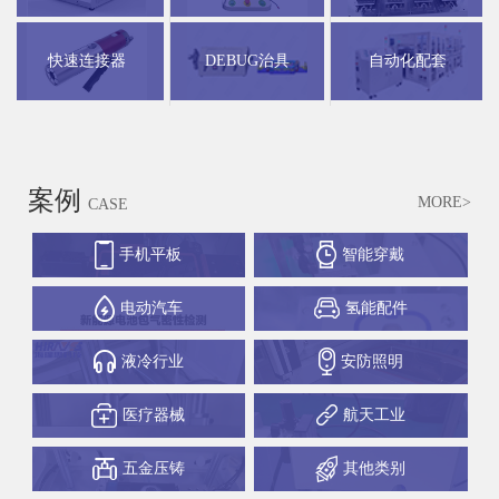
快速连接器
DEBUG治具
自动化配套
案例
MORE>
CASE
手机平板
智能穿戴
电动汽车
氢能配件
液冷行业
安防照明
医疗器械
航天工业
五金压铸
其他类别