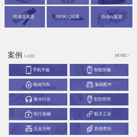
快速连接器
DEBUG治具
自动化配套
案例
MORE>
CASE
手机平板
智能穿戴
电动汽车
氢能配件
液冷行业
安防照明
医疗器械
航天工业
五金压铸
其他类别