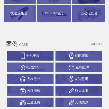
快速连接器
DEBUG治具
自动化配套
案例
MORE>
CASE
手机平板
智能穿戴
电动汽车
氢能配件
液冷行业
安防照明
医疗器械
航天工业
五金压铸
其他类别