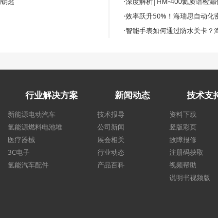
的钥匙
·深度解析|HM-400氦质谱
·效率跃升50%！海瑞思自动
·智能手表如何通过防水关卡？
行业解决方案
新闻动态
技术支
新能源电动汽车
技术报导
资料下载
氢能源燃料电池堆
公司新闻
竖版彩页
医疗器械
展会相关
故障报修
3C电子
行业动态
注册码获取
氢能汽车配件
产品百科
视频帮助
说明书视频版