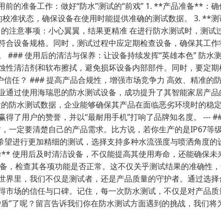
 使用前的准备工作：做好“防水”测试的“前戏” 1. **产品准备
设备的校准状态，确保设备在使用时能提供准确的测试数据。 3. *
程中的注意事项：小心翼翼，结果更精准 在进行防水测试时，测
符合设备规格。同时，测试过程中应定期检查设备，确保其工作
 ### 使用后的清洁与保养：让设备持续发挥“英雄本色” 防
蚀性清洁剂和软布擦拭，避免损坏设备内部部件。同时，要定期
量与用户信任？ ### 提高产品合规性，增强市场竞争力 高效、
业通过使用海瑞思的防水测试设备，成功提升了其智能家居产品
质量的防水测试数据，企业能够确保其产品在面临恶劣环境时的稳
用户的赞誉，并以“最耐用手机”打响了品牌知名度。 --- ## 
时，一定要清楚自己的产品需求。比方说，若你生产的是IP67
 如果你希望进行更加精细的测试，选择支持多种水流强度与喷洒角
寿命** 使用后及时清洁设备，不仅能提高其使用寿命，还能确保
测试设备，检查其各项功能是否正常。这不仅关乎测试结果的准确性，也
备的世界里，我们不仅是测试者，还是产品质量的守护者。通过选
得市场的信任与口碑。记住，每一次防水测试，不仅是对产品质
护盾”了呢？留言告诉我们你在防水测试方面遇到的挑战，我们将