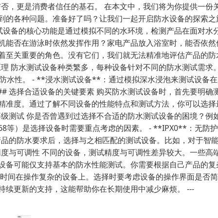
与否，更是消费者信任的基石。 在本文中，我们将为你提供一份
各种问题。准备好了吗？让我们一起开启防水设备的探索之旅。 --
水测试设备的核心功能是通过模拟不同的水环境，检测产品在面对
机能否在游泳时依然发挥作用？家电产品放入浴室时，能否依然
着至关重要的角色。没有它们，我们就无法精准地评估产品的防
原理 防水测试设备种类繁多，每种设备针对不同的防水测试需求。
水性。 - **浸水测试设备**：通过模拟深水浸泡来测试设备在水
## 选择合适设备的关键要素 购买防水测试设备时，首先要明确
度。通过了解不同设备的性能特点和测试方法，你可以选择最适合的设
水等级测试 你是否曾遇到过选择不合适的防水测试设备的困境？
）是选择设备时需要重点考虑的因素。 - **IPX0**：无防护； - *
了解目标产品的防水要求后，选择与之相匹配的测试设备。比如，对
的精度与可调性 不同的设备，测试精度与可调性差异较大。一些
备可能仅支持基本的防水性能测试。你需要根据自己产品的复杂度
量时间在操作复杂的设备上。选择时要考虑设备的操作界面是否
续更新的支持，这能帮助你在长期使用中减少麻烦。 ---