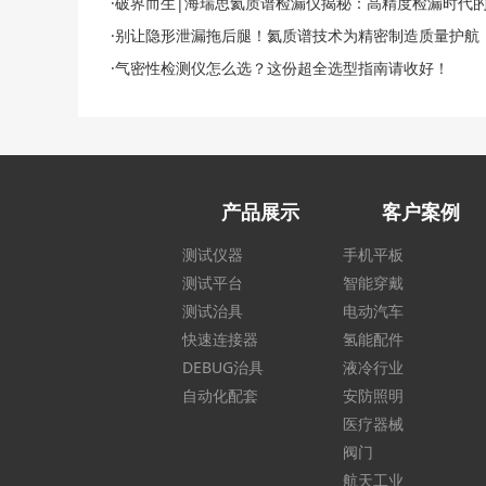
·破界而生|海瑞思氦质谱检漏仪揭秘：高精度检漏时代
·别让隐形泄漏拖后腿！氦质谱技术为精密制造质量护航
·气密性检测仪怎么选？这份超全选型指南请收好！
产品展示
客户案例
测试仪器
手机平板
测试平台
智能穿戴
测试治具
电动汽车
快速连接器
氢能配件
DEBUG治具
液冷行业
自动化配套
安防照明
医疗器械
阀门
航天工业