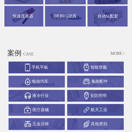
快速连接器
DEBUG治具
自动化配套
案例
MORE>
CASE
手机平板
智能穿戴
电动汽车
氢能配件
液冷行业
安防照明
医疗器械
航天工业
五金压铸
其他类别