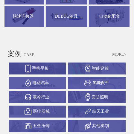
快速连接器
DEBUG治具
自动化配套
案例
MORE>
CASE
手机平板
智能穿戴
电动汽车
氢能配件
液冷行业
安防照明
医疗器械
航天工业
五金压铸
其他类别