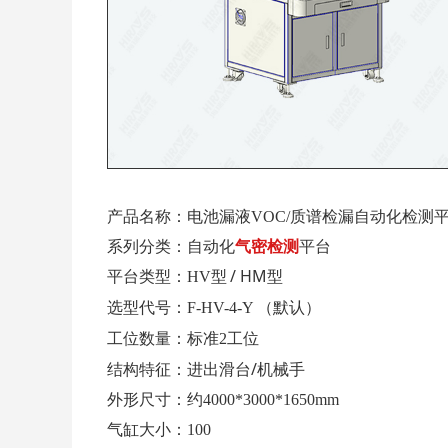
产品名称：电池漏液VOC/质谱检漏自动化检测
系列分类：
自动化
气密检测
平台
/ HM
型
平台
类型：
HV型
选型代号：
F-HV-4-Y
（默认）
工位数量：
标准2工位
/
结构特征：
进出滑台
机械手
外形尺寸：约4000*3000*1650mm
气缸大小：100