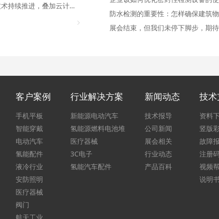
技术持续推进，叠加云计算
防水检测的重要性：怎样确保建筑物
展会结束，但我们未停下脚步，期待
客户案例
行业解决方案
新闻动态
技术
手机平板
新能源电动汽车
技术报导
资料
智能穿戴
氢能源燃料电池堆
公司新闻
竖版
电动汽车
医疗器械
展会相关
故障
氢能配件
3C电子
行业动态
注册
液冷行业
氢能汽车配件
产品百科
视频
安防照明
说明
医疗器械
阀门
航天工业