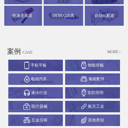
快速连接器
DEBUG治具
自动化配套
案例
MORE>
CASE
手机平板
智能穿戴
电动汽车
氢能配件
液冷行业
安防照明
医疗器械
航天工业
五金压铸
其他类别