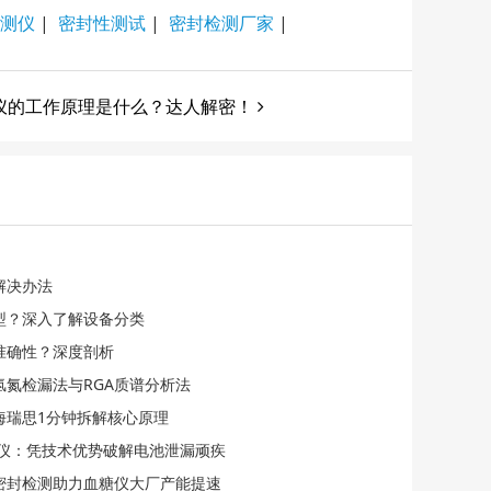
测仪
|
密封性测试
|
密封检测厂家
|
仪的工作原理是什么？达人解密！
解决办法
型？深入了解设备分类
准确性？深度剖析
氢氮检漏法与RGA质谱分析法
海瑞思1分钟拆解核心原理
检漏仪：凭技术优势破解电池泄漏顽疾
化密封检测助力血糖仪大厂产能提速