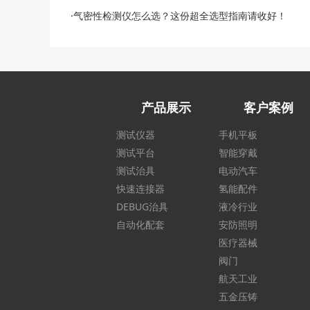
·气密性检测仪怎么选？这份超全选型指南请收好！
产品展示
客户案例
测试仪器
手机平板
测试平台
智能穿戴
测试治具
电动汽车
快速连接器
氢能配件
DEBUG治具
液冷行业
自动化配套
安防照明
医疗器械
阀门
航天工业
五金压铸