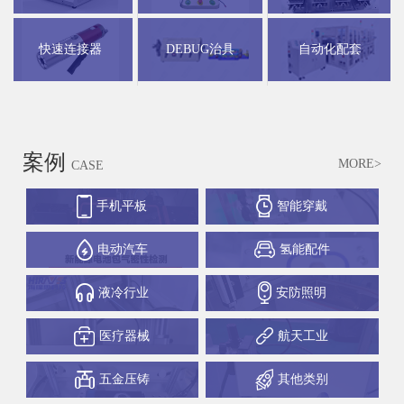
快速连接器
DEBUG治具
自动化配套
案例
MORE>
CASE
手机平板
智能穿戴
电动汽车
氢能配件
液冷行业
安防照明
医疗器械
航天工业
五金压铸
其他类别