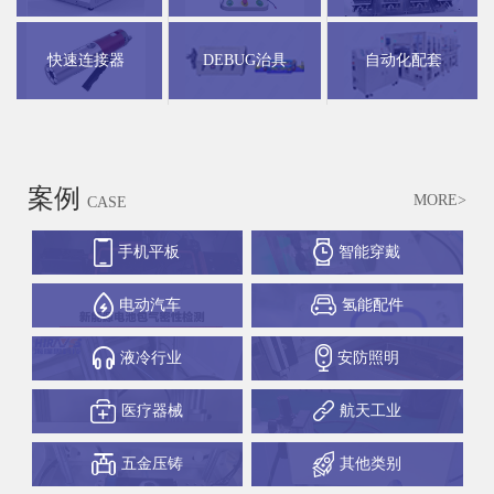
快速连接器
DEBUG治具
自动化配套
案例
MORE>
CASE
手机平板
智能穿戴
电动汽车
氢能配件
液冷行业
安防照明
医疗器械
航天工业
五金压铸
其他类别