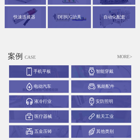
快速连接器
DEBUG治具
自动化配套
案例
MORE>
CASE
手机平板
智能穿戴
电动汽车
氢能配件
液冷行业
安防照明
医疗器械
航天工业
五金压铸
其他类别