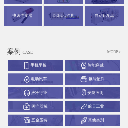
快速连接器
DEBUG治具
自动化配套
案例
MORE>
CASE
手机平板
智能穿戴
电动汽车
氢能配件
液冷行业
安防照明
医疗器械
航天工业
五金压铸
其他类别