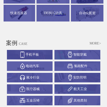
快速连接器
DEBUG治具
自动化配套
案例
MORE>
CASE
手机平板
智能穿戴
电动汽车
氢能配件
液冷行业
安防照明
医疗器械
航天工业
五金压铸
其他类别